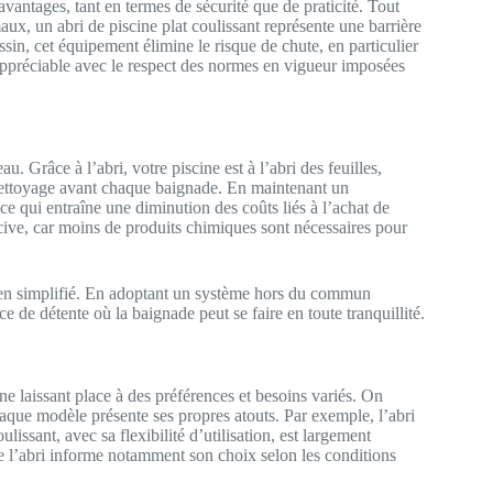
avantages, tant en termes de sécurité que de praticité. Tout
maux, un abri de piscine plat coulissant représente une barrière
sin, cet équipement élimine le risque de chute, en particulier
s appréciable avec le respect des normes en vigueur imposées
u. Grâce à l’abri, votre piscine est à l’abri des feuilles,
du nettoyage avant chaque baignade. En maintenant un
ce qui entraîne une diminution des coûts liés à l’achat de
ive, car moins de produits chimiques sont nécessaires pour
retien simplifié. En adoptant un système hors du commun
e de détente où la baignade peut se faire en toute tranquillité.
ne laissant place à des préférences et besoins variés. On
Chaque modèle présente ses propres atouts. Par exemple, l’abri
lissant, avec sa flexibilité d’utilisation, est largement
de l’abri informe notamment son choix selon les conditions