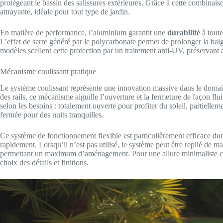
protégeant le bassin des salissures extérieures. Grâce à cette combinais
attrayante, idéale pour tout type de jardin.
En matière de performance, l’aluminium garantit une
durabilité
à toute
L’effet de serre généré par le polycarbonate permet de prolonger la bai
modèles scellent cette protection par un traitement anti-UV, préservant ai
Mécanisme coulissant pratique
Le système coulissant représente une innovation massive dans le doma
des rails, ce mécanisme aiguille l’ouverture et la fermeture de façon flu
selon les besoins : totalement ouverte pour profiter du soleil, partiell
fermée pour des nuits tranquilles.
Ce système de fonctionnement flexible est particulièrement efficace dur
rapidement. Lorsqu’il n’est pas utilisé, le système peut être replié de m
permettant un maximum d’aménagement. Pour une allure minimaliste chic
choix des détails et finitions.