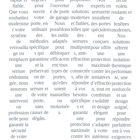
on de
pour
l'ouvertur
des
fiable.
experts en
volets
ouvrir
e de porte
solutions
Que vous
serrurerie
roulants et
votre
de garage.
modernes
souhaitiez
installent
de
porte, en
Nous
et fiables,
modernise
des portes
fenêtres
utilisant
possédons
telles que
r votre
spécialem
modernes.
des
les outils
des
système
ent
Nos
méthodes
adaptés
serrures
de
conçues
solutions
spécifique
pour
multipoint
verrouilla
pour offrir
offrent
s qui
débloquer
s, anti-
ge ou
une
une
garantisse
efficacem
effraction
remplacer
protection
isolation
nt la
ent tous
ou
une
maximale
thermique
préservati
types de
connectée
serrure
contre les
performan
on de
portes,
s, afin de
endomma
tentatives
te, une
votre
qu'elles
répondre
gée, nous
d’effractio
protection
serrure et
soient
à vos
assurons
n, tout en
renforcée
de votre
manuelles
besoins
une
combinan
et un
porte,
ou
spécifique
interventi
t solidité
design
sans
motorisée
s et
on
et design
soigné,
causer de
s.
garantir
profession
élégant
pour
dégâts.
une
nelle pour
pour
répondre
protection
garantir la
s’adapter
parfaitem
maximale
sécurité
à votre
ent à vos
contre les
de votre
intérieur.
exigences