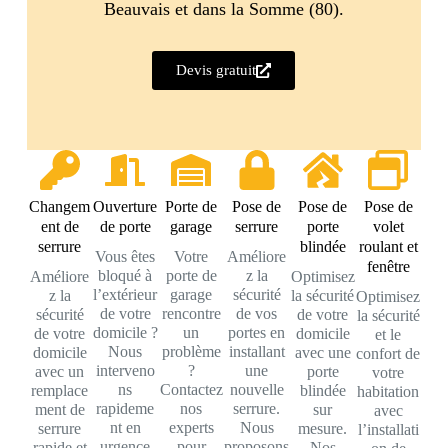
Beauvais et dans la Somme (80).
Devis gratuit
Changem
Ouverture
Porte de
Pose de
Pose de
Pose de
ent de
de porte
garage
serrure
porte
volet
serrure
blindée
roulant et
Vous êtes
Votre
Améliore
fenêtre
bloqué à
porte de
z la
Améliore
Optimisez
l’extérieur
garage
sécurité
z la
la sécurité
Optimisez
de votre
rencontre
de vos
sécurité
de votre
la sécurité
domicile ?
un
portes en
de votre
domicile
et le
Nous
problème
installant
domicile
avec une
confort de
interveno
?
une
avec un
porte
votre
ns
Contactez
nouvelle
remplace
blindée
habitation
rapideme
nos
serrure.
ment de
sur
avec
nt en
experts
Nous
serrure
mesure.
l’installati
urgence
pour
proposons
rapide et
Nos