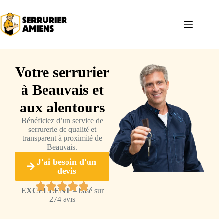
Votre serrurier
à Beauvais et
aux alentours
Bénéficiez d’un service de
serrurerie de qualité et
transparent à proximité de
Beauvais.
J'ai besoin d'un
devis
EXCELLENT
– basé sur
274 avis