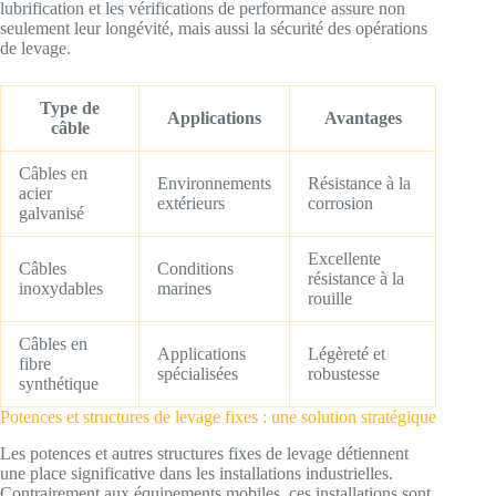
lubrification et les vérifications de performance assure non
seulement leur longévité, mais aussi la sécurité des opérations
de levage.
Type de
Applications
Avantages
câble
Câbles en
Environnements
Résistance à la
acier
extérieurs
corrosion
galvanisé
Excellente
Câbles
Conditions
résistance à la
inoxydables
marines
rouille
Câbles en
Applications
Légèreté et
fibre
spécialisées
robustesse
synthétique
Potences et structures de levage fixes : une solution stratégique
Les potences et autres structures fixes de levage détiennent
une place significative dans les installations industrielles.
Contrairement aux équipements mobiles, ces installations sont