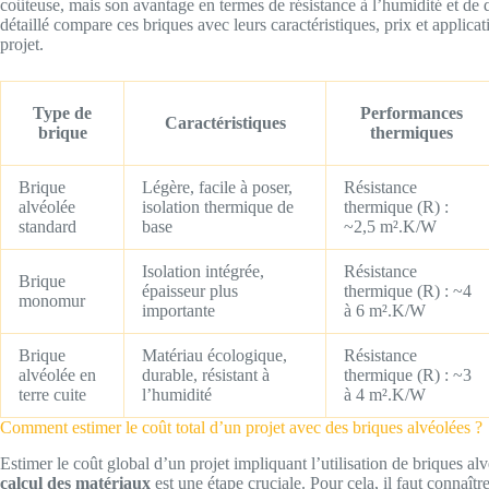
coûteuse, mais son avantage en termes de résistance à l’humidité et de 
détaillé compare ces briques avec leurs caractéristiques, prix et applic
projet.
Type de
Performances
Caractéristiques
brique
thermiques
Brique
Légère, facile à poser,
Résistance
alvéolée
isolation thermique de
thermique (R) :
standard
base
~2,5 m².K/W
Isolation intégrée,
Résistance
Brique
épaisseur plus
thermique (R) : ~4
monomur
importante
à 6 m².K/W
Brique
Matériau écologique,
Résistance
alvéolée en
durable, résistant à
thermique (R) : ~3
terre cuite
l’humidité
à 4 m².K/W
Comment estimer le coût total d’un projet avec des briques alvéolées ?
Estimer le coût global d’un projet impliquant l’utilisation de briques al
calcul des matériaux
est une étape cruciale. Pour cela, il faut connaît