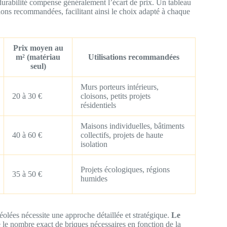
durabilité compense généralement l’écart de prix. Un tableau
ations recommandées, facilitant ainsi le choix adapté à chaque
Prix moyen au
m² (matériau
Utilisations recommandées
seul)
Murs porteurs intérieurs,
20 à 30 €
cloisons, petits projets
résidentiels
Maisons individuelles, bâtiments
40 à 60 €
collectifs, projets de haute
isolation
Projets écologiques, régions
35 à 50 €
humides
véolées nécessite une approche détaillée et stratégique.
Le
re le nombre exact de briques nécessaires en fonction de la