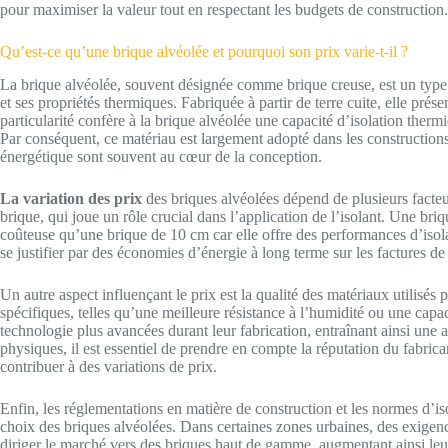
pour maximiser la valeur tout en respectant les budgets de construction.
Qu’est-ce qu’une brique alvéolée et pourquoi son prix varie-t-il ?
La brique alvéolée, souvent désignée comme brique creuse, est un type de
et ses propriétés thermiques. Fabriquée à partir de terre cuite, elle pré
particularité confère à la brique alvéolée une capacité d’isolation thermi
Par conséquent, ce matériau est largement adopté dans les construction
énergétique sont souvent au cœur de la conception.
La variation des prix
des briques alvéolées dépend de plusieurs facteur
brique, qui joue un rôle crucial dans l’application de l’isolant. Une br
coûteuse qu’une brique de 10 cm car elle offre des performances d’isol
se justifier par des économies d’énergie à long terme sur les factures de
Un autre aspect influençant le prix est la qualité des matériaux utilisés 
spécifiques, telles qu’une meilleure résistance à l’humidité ou une capac
technologie plus avancées durant leur fabrication, entraînant ainsi une 
physiques, il est essentiel de prendre en compte la réputation du fabrican
contribuer à des variations de prix.
Enfin, les réglementations en matière de construction et les normes d’i
choix des briques alvéolées. Dans certaines zones urbaines, des exigence
diriger le marché vers des briques haut de gamme, augmentant ainsi leu