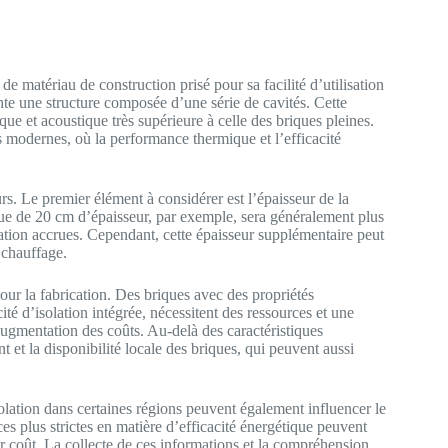
 matériau de construction prisé pour sa facilité d’utilisation
sente une structure composée d’une série de cavités. Cette
que et acoustique très supérieure à celle des briques pleines.
s modernes, où la performance thermique et l’efficacité
s. Le premier élément à considérer est l’épaisseur de la
ique de 20 cm d’épaisseur, par exemple, sera généralement plus
ation accrues. Cependant, cette épaisseur supplémentaire peut
 chauffage.
pour la fabrication. Des briques avec des propriétés
ité d’isolation intégrée, nécessitent des ressources et une
augmentation des coûts. Au-delà des caractéristiques
t et la disponibilité locale des briques, qui peuvent aussi
solation dans certaines régions peuvent également influencer le
s plus strictes en matière d’efficacité énergétique peuvent
r coût. La collecte de ces informations et la compréhension