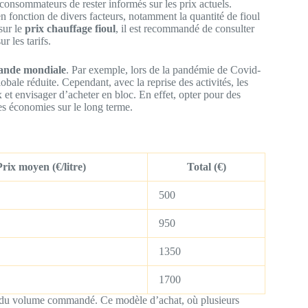
 consommateurs de rester informés sur les prix actuels.
en fonction de divers facteurs, notamment la quantité de fioul
sur le
prix chauffage fioul
, il est recommandé de consulter
r les tarifs.
nde mondiale
. Par exemple, lors de la pandémie de Covid-
bale réduite. Cependant, avec la reprise des activités, les
et envisager d’acheter en bloc. En effet, opter pour des
des économies sur le long terme.
Prix moyen (€/litre)
Total (€)
500
950
1350
1700
on du volume commandé. Ce modèle d’achat, où plusieurs