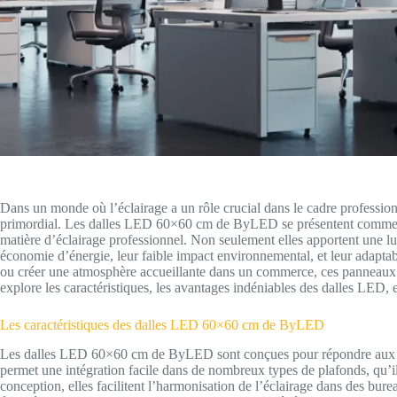
Dans un monde où l’éclairage a un rôle crucial dans le cadre professionn
primordial. Les dalles LED 60×60 cm de ByLED se présentent comme un
matière d’éclairage professionnel. Non seulement elles apportent une lu
économie d’énergie, leur faible impact environnemental, et leur adaptab
ou créer une atmosphère accueillante dans un commerce, ces panneaux 
explore les caractéristiques, les avantages indéniables des dalles LED, et
Les caractéristiques des dalles LED 60×60 cm de ByLED
Les dalles LED 60×60 cm de ByLED sont conçues pour répondre aux b
permet une intégration facile dans de nombreux types de plafonds, qu’il
conception, elles facilitent l’harmonisation de l’éclairage dans des bu