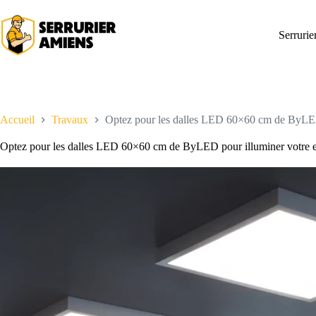
Passer
au
contenu
Serruri
Accueil
Travaux
Optez pour les dalles LED 60×60 cm de ByLED 
Optez pour les dalles LED 60×60 cm de ByLED pour illuminer votre e