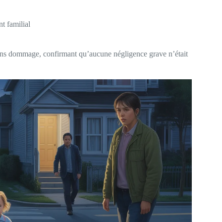
t familial
ans dommage, confirmant qu’aucune négligence grave n’était