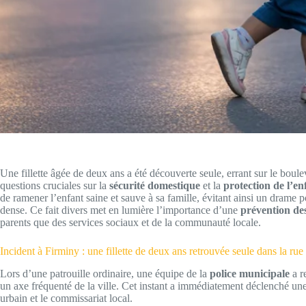
Une fillette âgée de deux ans a été découverte seule, errant sur le bou
questions cruciales sur la
sécurité domestique
et la
protection de l’en
de ramener l’enfant saine et sauve à sa famille, évitant ainsi un drame 
dense. Ce fait divers met en lumière l’importance d’une
prévention de
parents que des services sociaux et de la communauté locale.
Incident à Firminy : une fillette de deux ans retrouvée seule dans la rue
Lors d’une patrouille ordinaire, une équipe de la
police municipale
a r
un axe fréquenté de la ville. Cet instant a immédiatement déclenché un
urbain et le commissariat local.