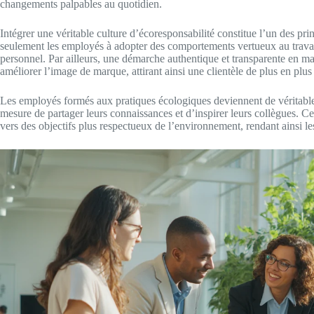
changements palpables au quotidien.
Intégrer une véritable culture d’écoresponsabilité constitue l’un des pr
seulement les employés à adopter des comportements vertueux au travai
personnel. Par ailleurs, une démarche authentique et transparente en m
améliorer l’image de marque, attirant ainsi une clientèle de plus en plu
Les employés formés aux pratiques écologiques deviennent de véritabl
mesure de partager leurs connaissances et d’inspirer leurs collègues. C
vers des objectifs plus respectueux de l’environnement, rendant ainsi le