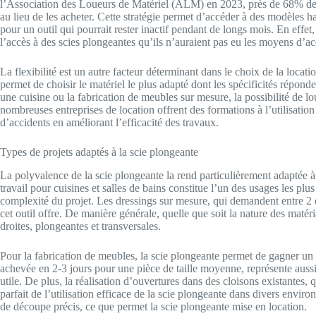
l’Association des Loueurs de Matériel (ALM) en 2023, près de 68% des br
au lieu de les acheter. Cette stratégie permet d’accéder à des modèle
pour un outil qui pourrait rester inactif pendant de longs mois. En effet
l’accès à des scies plongeantes qu’ils n’auraient pas eu les moyens d’ac
La flexibilité est un autre facteur déterminant dans le choix de la locat
permet de choisir le matériel le plus adapté dont les spécificités répon
une cuisine ou la fabrication de meubles sur mesure, la possibilité de l
nombreuses entreprises de location offrent des formations à l’utilisation
d’accidents en améliorant l’efficacité des travaux.
Types de projets adaptés à la scie plongeante
La polyvalence de la scie plongeante la rend particulièrement adaptée à
travail pour cuisines et salles de bains constitue l’un des usages les plus
complexité du projet. Les dressings sur mesure, qui demandent entre 2 et
cet outil offre. De manière générale, quelle que soit la nature des matér
droites, plongeantes et transversales.
Pour la fabrication de meubles, la scie plongeante permet de gagner u
achevée en 2-3 jours pour une pièce de taille moyenne, représente aussi
utile. De plus, la réalisation d’ouvertures dans des cloisons existantes
parfait de l’utilisation efficace de la scie plongeante dans divers envi
de découpe précis, ce que permet la scie plongeante mise en location.