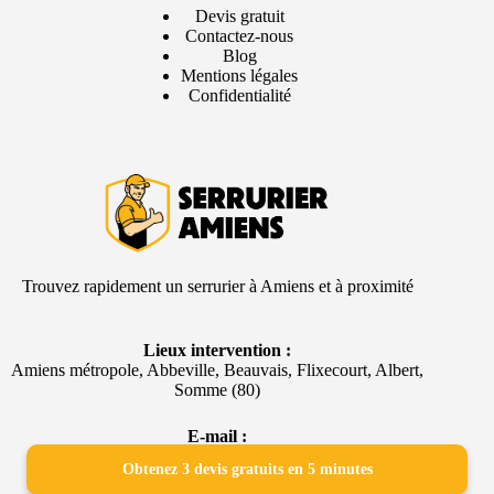
Devis gratuit
Contactez-nous
Blog
Mentions légales
Confidentialité
Trouvez rapidement un serrurier à Amiens et à proximité
Lieux intervention :
Amiens métropole, Abbeville, Beauvais, Flixecourt, Albert,
Somme (80)
E-mail ​:
c
ontact@amiens-serrurier.fr
Obtenez 3 devis gratuits en 5 minutes
Copyright © 2026 - Tous droits réservés -