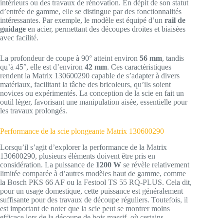
intérieurs ou des travaux de rénovation. En dépit de son statut
d’entrée de gamme, elle se distingue par des fonctionnalités
intéressantes. Par exemple, le modèle est équipé d’un
rail de
guidage
en acier, permettant des découpes droites et biaisées
avec facilité.
La profondeur de coupe à 90° atteint environ
56 mm
, tandis
qu’à 45°, elle est d’environ
42 mm
. Ces caractéristiques
rendent la Matrix 130600290 capable de s’adapter à divers
matériaux, facilitant la tâche des bricoleurs, qu’ils soient
novices ou expérimentés. La conception de la scie en fait un
outil léger, favorisant une manipulation aisée, essentielle pour
les travaux prolongés.
Performance de la scie plongeante Matrix 130600290
Lorsqu’il s’agit d’explorer la performance de la Matrix
130600290, plusieurs éléments doivent être pris en
considération. La puissance de
1200 W
se révèle relativement
limitée comparée à d’autres modèles haut de gamme, comme
la Bosch PKS 66 AF ou la Festool TS 55 RQ-PLUS. Cela dit,
pour un usage domestique, cette puissance est généralement
suffisante pour des travaux de découpe réguliers. Toutefois, il
est important de noter que la scie peut se montrer moins
efficace lors de la découpe de bois massif, où certains