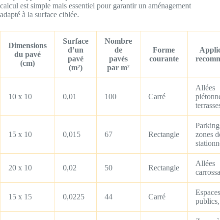
calcul est simple mais essentiel pour garantir un aménagement
adapté à la surface ciblée.
Surface
Nombre
Dimensions
d’un
de
Forme
Appli
du pavé
pavé
pavés
courante
recom
(cm)
(m²)
par m²
Allées
10 x 10
0,01
100
Carré
piétonn
terrasse
Parking
15 x 10
0,015
67
Rectangle
zones d
station
Allées
20 x 10
0,02
50
Rectangle
carross
Espace
15 x 15
0,0225
44
Carré
publics,