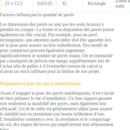
Zones à
25 x 12,5
0,03125
32
Rectangle
trafic
Facteurs influençant la quantité de pavés
Les dimensions des pavés ne sont pas les seuls facteurs à
prendre en compte. La forme et la disposition des pavés jouent
également un rôle crucial. Par exemple, pour un pavé
rectangulaire, une attention particulière doit être apportée lors
de la pose pour assurer un bon emboîtement. Des motifs de
pose complexes peuvent également augmenter
significativement le nombre de pavés requis. On recommande
par conséquent de prévoir une marge supplémentaire lors de
l’achat afin de pallier à d’éventuelles erreurs de calcul et
d’avoir un stock suffisant pour la finition de son projet.
Préparation et pose des pavés autobloquants
Avant d’engager la pose des pavés autobloquants, il est crucial
de bien préparer le site d’installation. Un bon support garantit
non seulement la durabilité des pavés, mais également leur
efficacité. Un lit de sable est généralement utilisé pour assurer
la stabilité tout en permettant une bonne infiltration d’eau.
L’installation commence avec la nivellation et le compactage
du sol, des étapes décisives qui empêcheront tout affaissement
futur.