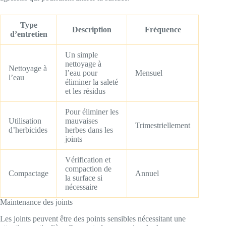
Type
Description
Fréquence
d’entretien
Un simple
nettoyage à
Nettoyage à
l’eau pour
Mensuel
l’eau
éliminer la saleté
et les résidus
Pour éliminer les
Utilisation
mauvaises
Trimestriellement
d’herbicides
herbes dans les
joints
Vérification et
compaction de
Compactage
Annuel
la surface si
nécessaire
Maintenance des joints
Les joints peuvent être des points sensibles nécessitant une