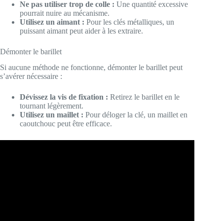
Ne pas utiliser trop de colle :
Une quantité excessive
pourrait nuire au mécanisme.
Utilisez un aimant :
Pour les clés métalliques, un
puissant aimant peut aider à les extraire.
Démonter le barillet
Si aucune méthode ne fonctionne, démonter le barillet peut
s’avérer nécessaire :
Dévissez la vis de fixation :
Retirez le barillet en le
tournant légèrement.
Utilisez un maillet :
Pour déloger la clé, un maillet en
caoutchouc peut être efficace.