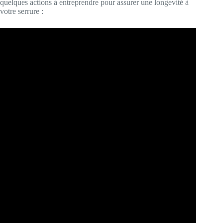
quelques actions à entreprendre pour assurer une longévité à
votre serrure :