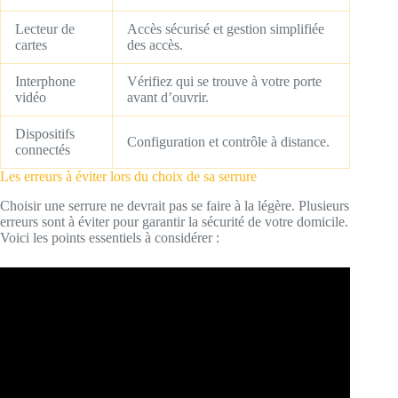
Lecteur de
Accès sécurisé et gestion simplifiée
cartes
des accès.
Interphone
Vérifiez qui se trouve à votre porte
vidéo
avant d’ouvrir.
Dispositifs
Configuration et contrôle à distance.
connectés
Les erreurs à éviter lors du choix de sa serrure
Choisir une serrure ne devrait pas se faire à la légère. Plusieurs
erreurs sont à éviter pour garantir la sécurité de votre domicile.
Voici les points essentiels à considérer :