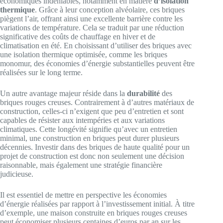
économiques indéniables, notamment en matière
d’isolation
thermique
. Grâce à leur conception alvéolaire, ces briques
piègent l’air, offrant ainsi une excellente barrière contre les
variations de température. Cela se traduit par une réduction
significative des coûts de chauffage en hiver et de
climatisation en été. En choisissant d’utiliser des briques avec
une isolation thermique optimisée, comme les briques
monomur, des économies d’énergie substantielles peuvent être
réalisées sur le long terme.
Un autre avantage majeur réside dans la
durabilité
des
briques rouges creuses. Contrairement à d’autres matériaux de
construction, celles-ci n’exigent que peu d’entretien et sont
capables de résister aux intempéries et aux variations
climatiques. Cette longévité signifie qu’avec un entretien
minimal, une construction en briques peut durer plusieurs
décennies. Investir dans des briques de haute qualité pour un
projet de construction est donc non seulement une décision
raisonnable, mais également une stratégie financière
judicieuse.
Il est essentiel de mettre en perspective les économies
d’énergie réalisées par rapport à l’investissement initial. À titre
d’exemple, une maison construite en briques rouges creuses
peut économiser plusieurs centaines d’euros par an sur les