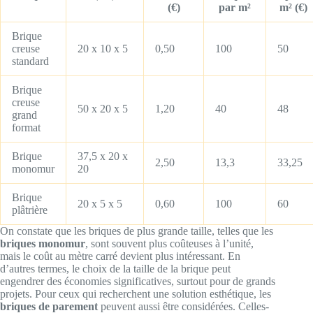
(€)
par m²
m² (€)
Brique
creuse
20 x 10 x 5
0,50
100
50
standard
Brique
creuse
50 x 20 x 5
1,20
40
48
grand
format
Brique
37,5 x 20 x
2,50
13,3
33,25
monomur
20
Brique
20 x 5 x 5
0,60
100
60
plâtrière
On constate que les briques de plus grande taille, telles que les
briques monomur
, sont souvent plus coûteuses à l’unité,
mais le coût au mètre carré devient plus intéressant. En
d’autres termes, le choix de la taille de la brique peut
engendrer des économies significatives, surtout pour de grands
projets. Pour ceux qui recherchent une solution esthétique, les
briques de parement
peuvent aussi être considérées. Celles-