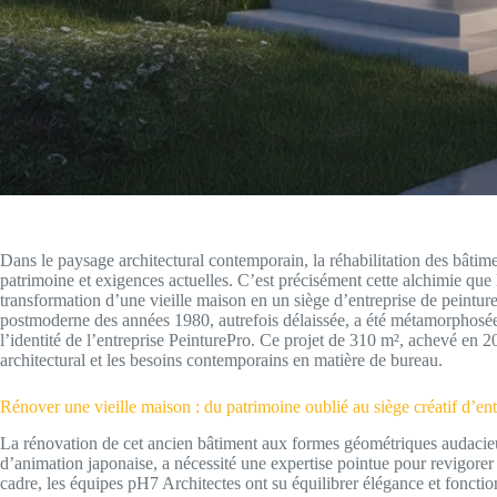
Dans le paysage architectural contemporain, la réhabilitation des bâtim
patrimoine et exigences actuelles. C’est précisément cette alchimie que 
transformation d’une vieille maison en un siège d’entreprise de peinture
postmoderne des années 1980, autrefois délaissée, a été métamorphosée 
l’identité de l’entreprise PeinturePro. Ce projet de 310 m², achevé en 2
architectural et les besoins contemporains en matière de bureau.
Rénover une vieille maison : du patrimoine oublié au siège créatif d’ent
La rénovation de cet ancien bâtiment aux formes géométriques audacieus
d’animation japonaise, a nécessité une expertise pointue pour revigorer
cadre, les équipes pH7 Architectes ont su équilibrer élégance et fonctio